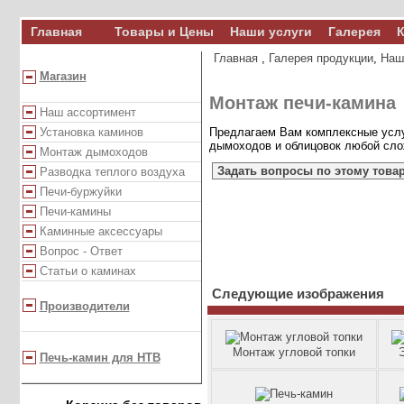
Главная
Товары и Цены
Наши услуги
Галерея
К
Главная
,
Галерея продукции
,
Наш
Магазин
Монтаж печи-камина
Наш ассортимент
Установка каминов
Предлагаем Вам комплексные услуг
дымоходов и облицовок любой слож
Монтаж дымоходов
Задать вопросы по этому това
Разводка теплого воздуха
Печи-буржуйки
Печи-камины
Каминные аксессуары
Вопрос - Ответ
Статьи о каминах
Следующие изображения
Производители
Монтаж угловой топки
Печь-камин для НТВ