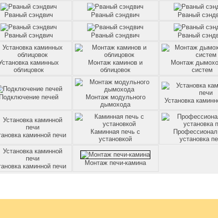
Рваный сэндвич
Рваный сэндвич
Рваный сэнд
Рваный сэндвич
Рваный сэндвич
Рваный сэнд
Установка каминных
Монтаж каминов и
Монтаж дымох
облицовок
облицовок
систем
Подключение печей
Монтаж модульного
Установка каминн
дымохода
Каминная печь с
Профессионал
тановка каминной печи
установкой
установка п
Монтаж печи-камина
тановка каминной печи