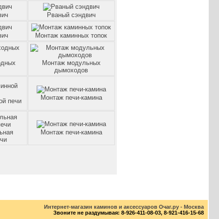
вич
Рваный сэндвич
вич
Монтаж каминных топок
одных
Монтаж модульных
дымоходов
Монтаж печи-камина
ой печи
ьная
Монтаж печи-камина
ечи
Интернет-магазин каминов и аксессуаров Oчаг.ру - Москва
Звоните не раздумывая: 8-926-411-08-03, 8-921-416-15-68