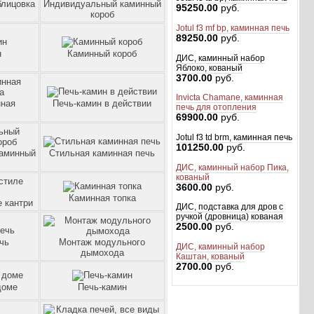
блицовка
Индивидуальный каминный
95250.00
руб.
короб
Jotul f3 mf bp, каминная печь
89250.00
руб.
н
Каминный короб
ДИС, каминный набор
Яблоко, кованый
3700.00
руб.
Invicta Chamane, каминная
нная
Печь-камин в действии
печь для отопления
69900.00
руб.
Jotul f3 td brm, каминная печь
101250.00
руб.
аминный
Стильная каминная печь
ДИС, каминный набор Пика,
кованый
3600.00
руб.
Каминная топка
е кантри
ДИС, подставка для дров с
ручкой (дровница) кованая
2500.00
руб.
чь
Монтаж модульного
ДИС, каминный набор
дымохода
Каштан, кованый
2700.00
руб.
доме
Печь-камин