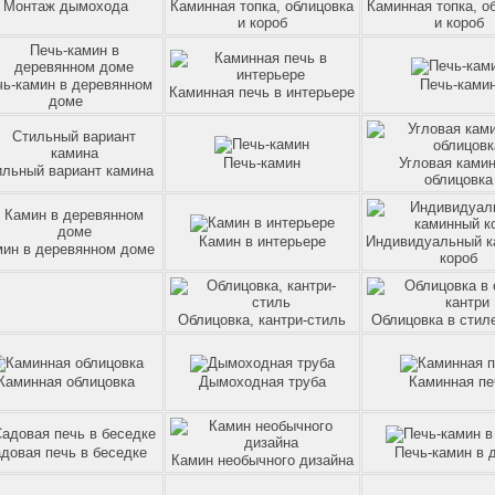
Монтаж дымохода
Каминная топка, облицовка
Каминная топка, о
и короб
и короб
чь-камин в деревянном
Печь-ками
Каминная печь в интерьере
доме
Печь-камин
Угловая ками
ильный вариант камина
облицовка
Камин в интерьере
Индивидуальный к
ин в деревянном доме
короб
Облицовка, кантри-стиль
Облицовка в стил
Каминная облицовка
Дымоходная труба
Каминная пе
довая печь в беседке
Печь-камин в 
Камин необычного дизайна