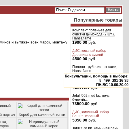
Популярные товары
Комплект поленьев для
очистки дымохода (2 шт.),
Hansaflame
минов и вытяжек всех марок, монтажу
1900.00
руб.
ДИС, кованый набор
Дровница с сумкой
4500.00
руб.
Полено-трубочист от сажи,
Hansaflame
1000.00
руб.
Консультации, помощь в выборе:
8
499
391-16-93
Jotul f3 td bp, каминная печь
ПН-ВС 10.00-20.00
72000.00
руб.
Jotul f602 n gd bp, печь
буржуйка
73500.00
руб.
ДИС, каминный набор
й портал
Короб для каминной топки
Башня, кованый
5350.00
руб.
Jotul f8 td bp, каминная печь