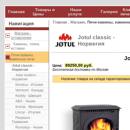
Товары и
Наши
Кла
Главная
Галерея
Цены
услуги
пече
Главная
,
Магазин
,
Печи-камины, каминн
Навигация
Магазин -
Jotul classic -
оглавление
Норвегия
Камины, топки,
вставки
Печи-камины,
Jo
каминные печи
89250,00 руб.
Jotul classic -
Цена:
Норвегия
Бесплатная доставка по Москве
Jotul modern -
Наличие товара на складе гарантирован
Норвегия
Nordica - Италия
Vermont - Канада
Keddy - Швеция
ABX - Чехия
Invicta - Франция
Lincar - Италия
Fireplace -
Германия
Romotop - Чехия