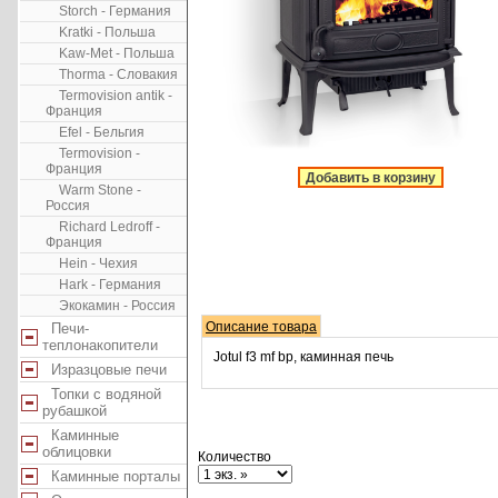
Storch - Германия
Kratki - Польша
Kaw-Met - Польша
Thorma - Словакия
Termovision antik -
Франция
Efel - Бельгия
Termovision -
Франция
Добавить в корзину
Warm Stone -
Россия
Richard Ledroff -
Франция
Hein - Чехия
Hark - Германия
Экокамин - Россия
Описание товара
Печи-
теплонакопители
Jotul f3 mf bp, каминная печь
Изразцовые печи
Топки с водяной
рубашкой
Каминные
облицовки
Количество
Каминные порталы