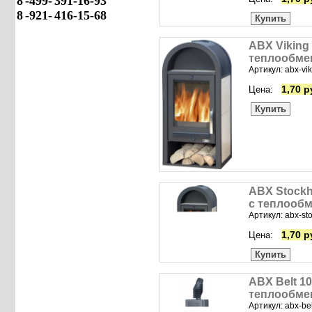
8
-499-
391-16-93
8
-921-
416-15-68
Купить
ABX Viking
теплообме
Артикул: abx-vik
1,70 р
Цена:
Купить
ABX Stockh
с теплооб
Артикул: abx-st
1,70 р
Цена:
Купить
ABX Belt 1
теплообме
Артикул: abx-be