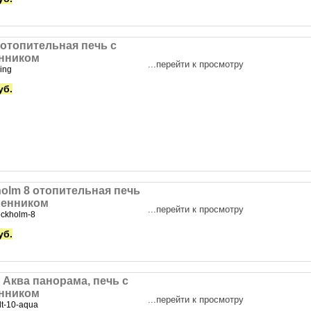
 отопительная печь с
нником
...перейти к просмотру
ing
уб.
olm 8 отопительная печь
менником
...перейти к просмотру
ockholm-8
уб.
0 Аква панорама, печь с
нником
...перейти к просмотру
lt-10-aqua