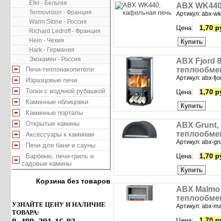
Efel - Бельгия
ABX WK440
Termovision - Франция
Артикул: abx-w
Warm Stone - Россия
1,70 р
Цена:
Richard Ledroff - Франция
Hein - Чехия
Купить
Hark - Германия
Экокамин - Россия
ABX Fjord 
Печи-теплонакопители
теплообме
Артикул: abx-fjo
Изразцовые печи
Топки с водяной рубашкой
1,70 р
Цена:
Каминные облицовки
Купить
Каминные порталы
Открытые камины
ABX Grunt,
теплообме
Аксессуары к каминам
Артикул: abx-gr
Печи для бани и сауны
1,70 р
Барбекю, печи-гриль и
Цена:
садовые камины
Купить
Корзина без товаров
ABX Malmo 
теплообме
УЗНАЙТЕ ЦЕНУ И НАЛИЧИЕ
Артикул: abx-m
ТОВАРА:
1,70 р
Цена: