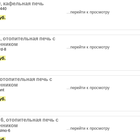
, кафельная печь
k440
...перейти к просмотру
уб.
8, отопительная печь с
нником
...перейти к просмотру
rd-8
уб.
 отопительная печь с
нником
...перейти к просмотру
unt
уб.
6, отопительная печь с
нником
...перейти к просмотру
almo-6
уб.