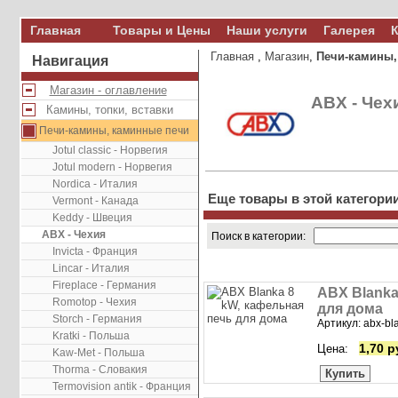
Главная
Товары и Цены
Наши услуги
Галерея
К
Главная
,
Магазин
,
Печи-камины,
Навигация
Магазин - оглавление
ABX - Чех
Камины, топки, вставки
Печи-камины, каминные печи
Jotul classic - Норвегия
Jotul modern - Норвегия
Nordica - Италия
Еще товары в этой категори
Vermont - Канада
Keddy - Швеция
ABX - Чехия
Поиск в категории:
Invicta - Франция
Lincar - Италия
Fireplace - Германия
ABX Blanka
Romotop - Чехия
для дома
Storch - Германия
Артикул: abx-bl
Kratki - Польша
1,70 р
Цена:
Kaw-Met - Польша
Thorma - Словакия
Купить
Termovision antik - Франция