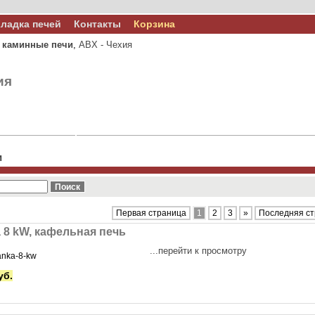
ладка печей
Контакты
Корзина
 каминные печи
,
ABX - Чехия
ия
и
Первая страница
1
2
3
»
Последняя с
 8 kW, кафельная печь
...перейти к просмотру
anka-8-kw
уб.