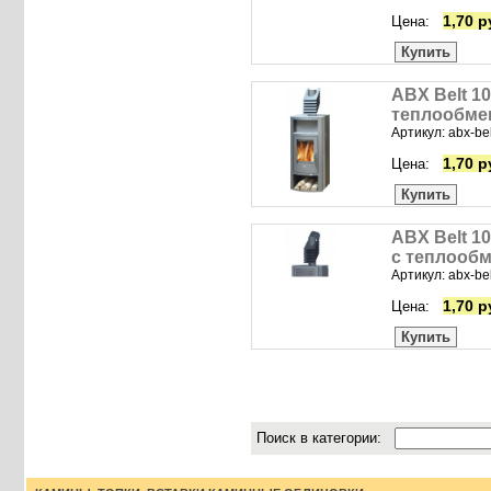
1,70 р
Цена:
Купить
ABX Belt 1
теплообме
Артикул: abx-be
1,70 р
Цена:
Купить
ABX Belt 1
c теплооб
Артикул: abx-be
1,70 р
Цена:
Купить
Поиск в категории: