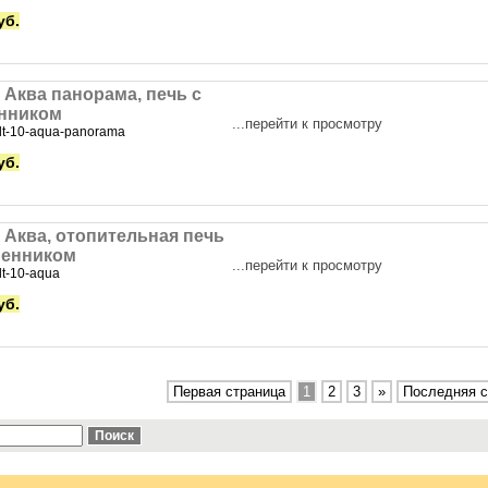
уб.
0 Аква панорама, печь с
нником
...перейти к просмотру
lt-10-aqua-panorama
уб.
0 Аква, отопительная печь
менником
...перейти к просмотру
lt-10-aqua
уб.
Первая страница
1
2
3
»
Последняя с