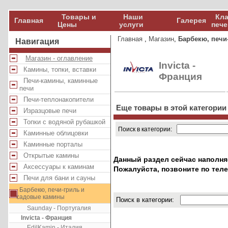
Товары и
Наши
Кла
Главная
Галерея
Цены
услуги
пече
Главная
,
Магазин
,
Барбекю, печи
Навигация
Магазин - оглавление
Invicta -
Камины, топки, вставки
Франция
Печи-камины, каминные
печи
Печи-теплонакопители
Еще товары в этой категории
Изразцовые печи
Топки с водяной рубашкой
Поиск в категории:
Каминные облицовки
Каминные порталы
Открытые камины
Данный раздел сейчас наполня
Аксессуары к каминам
Пожалуйста, позвоните по тел
Печи для бани и сауны
Барбекю, печи-гриль и
садовые камины
Поиск в категории:
Saunday - Португалия
Invicta - Франция
EdilKamin - Италия