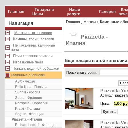
Товары и
Наши
Кла
Главная
Галерея
Цены
услуги
пече
Главная
,
Магазин
,
Каминные обл
Навигация
Магазин - оглавление
Piazzetta -
Камины, топки, вставки
Италия
Печи-камины, каминные
печи
Печи-теплонакопители
Еще товары в этой категории
Изразцовые печи
Топки с водяной рубашкой
Поиск в категории:
Каминные облицовки
ABX - Чехия
Перв
Bella Italia - Польша
Piazzetta Yo
Sunhill - Россия
Артикул: piazzett
Supra - Франция
Nordpeis - Норвегия
1,00 ру
Цена:
Kratki - Польша
Купить
Seguin - Франция
Piazzetta - Италия
Piazzetta Vi
Richard Ledroff - Франция
Артикул: piazzett