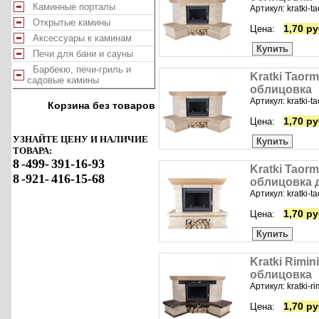
Каминные порталы
Артикул: kratki-t
Открытые камины
1,70 ру
Цена:
Аксессуары к каминам
Купить
Печи для бани и сауны
Барбекю, печи-гриль и
Kratki Taorm
садовые камины
облицовка
Артикул: kratki-t
Корзина без товаров
1,70 ру
Цена:
УЗНАЙТЕ ЦЕНУ И НАЛИЧИЕ
Купить
ТОВАРА:
8
-499-
391-16-93
Kratki Taorm
8
-921-
416-15-68
облицовка 
Артикул: kratki-
1,70 ру
Цена:
Купить
Kratki Rimini
облицовка
Артикул: kratki-r
1,70 ру
Цена: