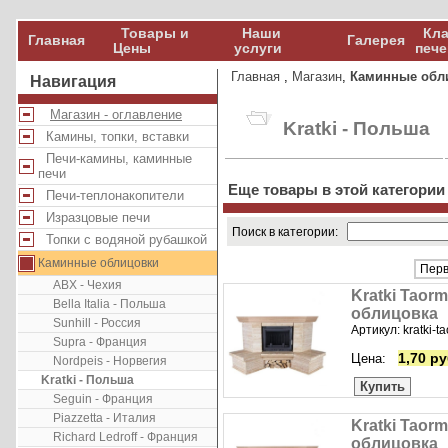
Товары и
Наши
Кла
Главная
Галерея
Цены
услуги
пече
Главная
,
Магазин
,
Каминные обл
Навигация
Магазин - оглавление
Kratki - Польша
Камины, топки, вставки
Печи-камины, каминные
печи
Еще товары в этой категории
Печи-теплонакопители
Изразцовые печи
Поиск в категории:
Топки с водяной рубашкой
Каминные облицовки
Перв
ABX - Чехия
Kratki Taorm
Bella Italia - Польша
облицовка
Sunhill - Россия
Артикул: kratki-t
Supra - Франция
1,70 ру
Цена:
Nordpeis - Норвегия
Kratki - Польша
Купить
Seguin - Франция
Piazzetta - Италия
Kratki Taorm
Richard Ledroff - Франция
облицовка