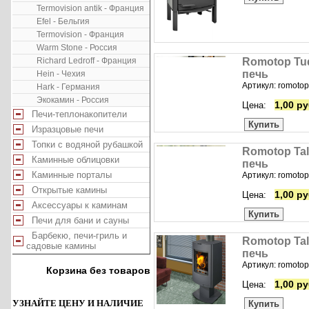
Termovision antik - Франция
Efel - Бельгия
Termovision - Франция
Warm Stone - Россия
Richard Ledroff - Франция
Romotop Tud
печь
Hein - Чехия
Артикул: romotop
Hark - Германия
Экокамин - Россия
1,00 ру
Цена:
Печи-теплонакопители
Купить
Изразцовые печи
Топки с водяной рубашкой
Romotop Tal
Каминные облицовки
печь
Каминные порталы
Артикул: romotop
Открытые камины
1,00 ру
Цена:
Аксессуары к каминам
Купить
Печи для бани и сауны
Барбекю, печи-гриль и
Romotop Tal
садовые камины
печь
Артикул: romotop-
Корзина без товаров
1,00 ру
Цена:
УЗНАЙТЕ ЦЕНУ И НАЛИЧИЕ
Купить