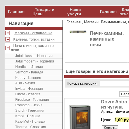
Товары и
Наши
Кла
Главная
Галерея
Цены
услуги
пече
Главная
,
Магазин
,
Печи-камины, 
Навигация
Печи-камины,
Магазин - оглавление
каминные
Камины, топки, вставки
печи
Печи-камины, каминные
печи
Jotul classic - Норвегия
Jotul modern - Норвегия
Nordica - Италия
Еще товары в этой категории
Vermont - Канада
Keddy - Швеция
ABX - Чехия
Поиск в категории:
Invicta - Франция
Lincar - Италия
Перв
Fireplace - Германия
Dovre Astro
Romotop - Чехия
из чугуна
Storch - Германия
Артикул: dovre-as
Kratki - Польша
1,00 ру
Цена:
Kaw-Met - Польша
Thorma - Словакия
Купить