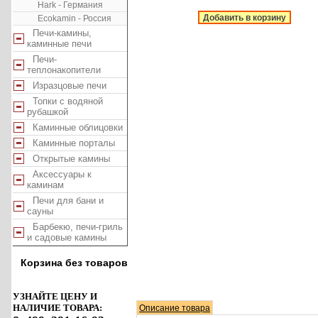
Hark - Германия
Добавить в корзину
Ecokamin - Россия
Печи-камины,
каминные печи
Печи-
теплонакопители
Изразцовые печи
Топки с водяной
рубашкой
Каминные облицовки
Каминные порталы
Открытые камины
Аксессуары к
каминам
Печи для бани и
сауны
Барбекю, печи-гриль
и садовые камины
Корзина без товаров
УЗНАЙТЕ ЦЕНУ И
НАЛИЧИЕ ТОВАРА:
Описание товара