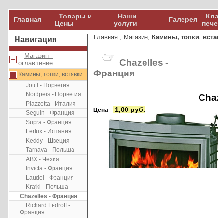
Товары и
Наши
Кла
Главная
Галерея
Цены
услуги
пече
Главная
,
Магазин
,
Камины, топки, вста
Навигация
Магазин -
Chazelles -
оглавление
Франция
Камины, топки, вставки
Jotul - Норвегия
Nordpeis - Норвегия
Cha
Piazzetta - Италия
1,00 руб.
Цена:
Seguin - Франция
Supra - Франция
Ferlux - Испания
Keddy - Швеция
Tarnava - Польша
ABX - Чехия
Invicta - Франция
Laudel - Франция
Kratki - Польша
Chazelles - Франция
Richard Ledroff -
Франция