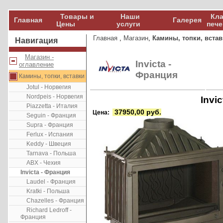
Товары и
Наши
Кла
Главная
Галерея
Цены
услуги
пече
Главная
,
Магазин
,
Камины, топки, встав
Навигация
Магазин -
Invicta -
оглавление
Франция
Камины, топки, вставки
Jotul - Норвегия
Nordpeis - Норвегия
Invi
Piazzetta - Италия
37950,00 руб.
Цена:
Seguin - Франция
Supra - Франция
Ferlux - Испания
Keddy - Швеция
Tarnava - Польша
ABX - Чехия
Invicta - Франция
Laudel - Франция
Kratki - Польша
Chazelles - Франция
Richard Ledroff -
Франция