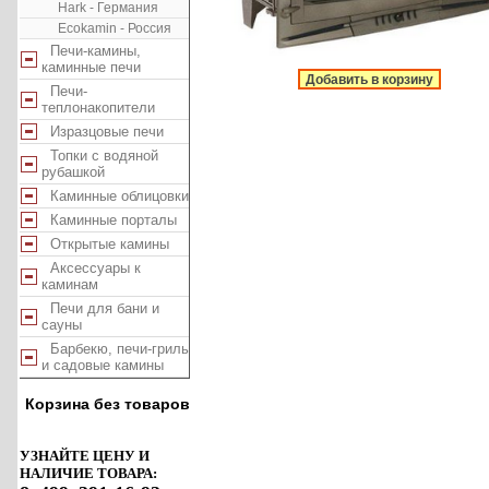
Hark - Германия
Ecokamin - Россия
Печи-камины,
каминные печи
Добавить в корзину
Печи-
теплонакопители
Изразцовые печи
Топки с водяной
рубашкой
Каминные облицовки
Каминные порталы
Открытые камины
Аксессуары к
каминам
Печи для бани и
сауны
Барбекю, печи-гриль
и садовые камины
Корзина без товаров
УЗНАЙТЕ ЦЕНУ И
НАЛИЧИЕ ТОВАРА: