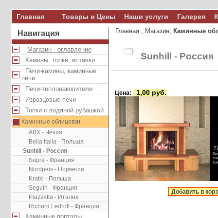
Главная
Товары и Цены
Наши услуги
Галерея
К
Главная
,
Магазин
,
Каминные об
Навигация
Магазин - оглавление
Sunhill - Россия
Камины, топки, вставки
Печи-камины, каминные
печи
Печи-теплонакопители
1,00 руб.
Цена:
Изразцовые печи
Топки с водяной рубашкой
Каминные облицовки
ABX - Чехия
Bella Italia - Польша
Sunhill - Россия
Supra - Франция
Nordpeis - Норвегия
Kratki - Польша
Seguin - Франция
Добавить в кор
Piazzetta - Италия
Richard Ledroff - Франция
Каминные порталы