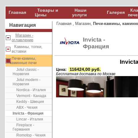
Товары и
Наши
Кла
Главная
Галерея
Цены
услуги
пече
Главная
,
Магазин
,
Печи-камины, каминн
Навигация
Магазин -
Invicta -
оглавление
Франция
Камины, топки,
вставки
Печи-камины,
Invict
каминные печи
116424,00 руб.
Jotul classic -
Цена:
Норвегия
Бесплатная доставка по Москве
Jotul modern -
Норвегия
Nordica - Италия
Vermont - Канада
Keddy - Швеция
ABX - Чехия
Invicta - Франция
Lincar - Италия
Fireplace -
Германия
Romotop - Чехия