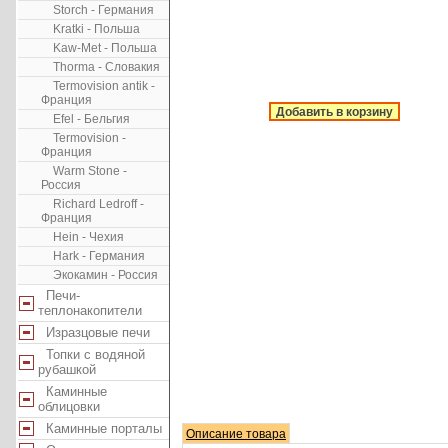
Storch - Германия
Kratki - Польша
Kaw-Met - Польша
Thorma - Словакия
Termovision antik -
Франция
Добавить в корзину
Efel - Бельгия
Termovision -
Франция
Warm Stone -
Россия
Richard Ledroff -
Франция
Hein - Чехия
Hark - Германия
Экокамин - Россия
Печи-
теплонакопители
Изразцовые печи
Топки с водяной
рубашкой
Каминные
облицовки
Каминные порталы
Описание товара